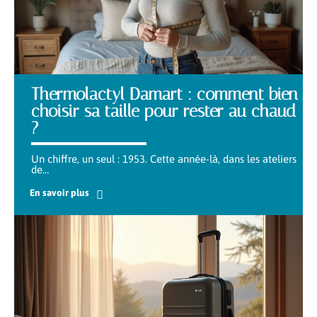
Thermolactyl Damart : comment bien
choisir sa taille pour rester au chaud
?
Un chiffre, un seul : 1953. Cette année-là, dans les ateliers
de
…
En savoir plus