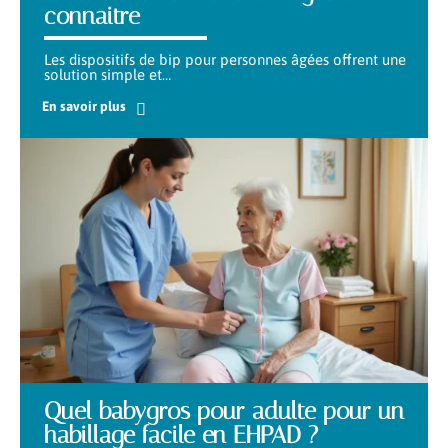
connaitre
Les dispositifs de bip pour personnes âgées offrent une
solution simple et
…
En savoir plus
Quel babygros pour adulte pour un
habillage facile en EHPAD ?