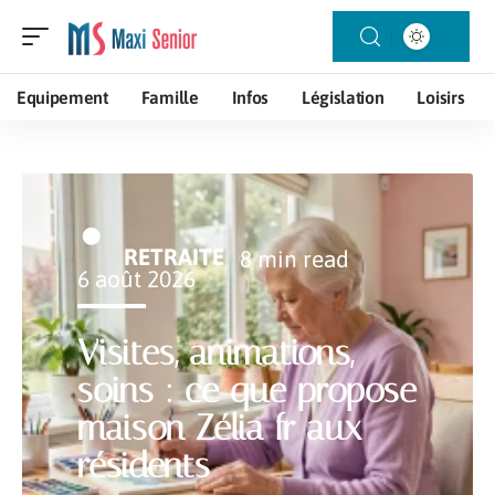
Equipement
Famille
Infos
Législation
Loisirs
RETRAITE
8 min read
6 août 2026
Visites, animations,
soins : ce que propose
maison Zélia fr aux
résidents