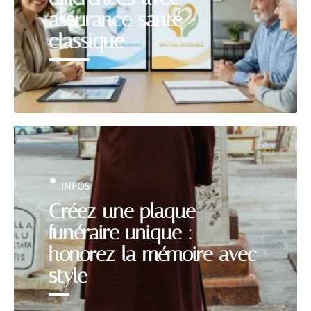
assurance santé
classique
INFOS
Créez une plaque
funéraire unique :
honorez la mémoire avec
style