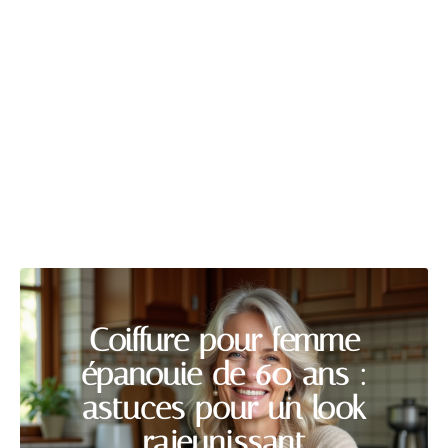
TROISIÈME ÂGE
Découvrir
Coiffure pour femme
épanouie de 60 ans :
astuces pour un look
rajeunissant