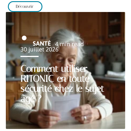
Découvrir
SANTÉ
4 min read
30 juillet 2026
Comment utiliser
RITONIC en toute
sécurité chez le sujet
âgé ?