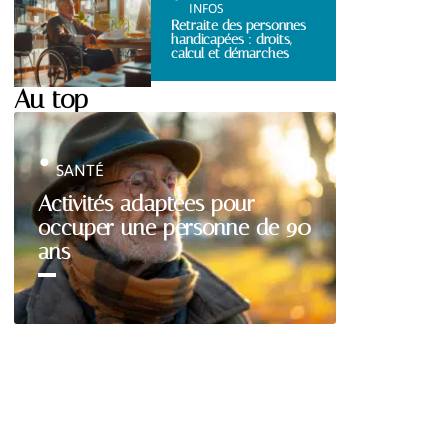
INFOS
Retraite des personnes
handicapées : droits,
calcul et démarches
Au top
SANTÉ
Activités adaptées pour
occuper une personne de 90
ans