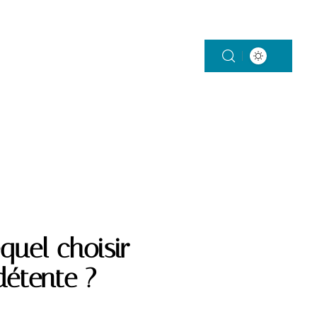
SERVICES
TROISIÈME ÂGE
equel choisir
détente ?