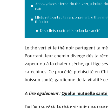
Antioxydants : force du thé vert, subtilité d
noir
Effets relaxants : la rencontre entre théine e
théanine
Des effets contrastés selon la variété
Le thé vert et le thé noir partagent la 
Pourtant, leur chemin diverge dès la récol
vapeur ou à la chaleur sèche, qui fige s
catéchines. Ce procédé, plébiscité en Ch
boisson santé, gardienne de la vitalité cel
A lire également :
Quelle mutuelle santé s
De l’autre côté, le thé noir suit une tran