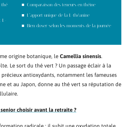
u thé
Comparaison des teneurs en théine
L’apport unique de la L-théanine
t L-
Bien doser selon les moments de la journée
même origine botanique, le
Camellia sinensis
.
te. Le sort du thé vert ? Un passage éclair à la
es précieux antioxydants, notamment les fameuses
ine et au Japon, donne au thé vert sa réputation de
lulaire.
enior choisir avant la retraite ?
sformation radicale : il subit une oxydation totale,