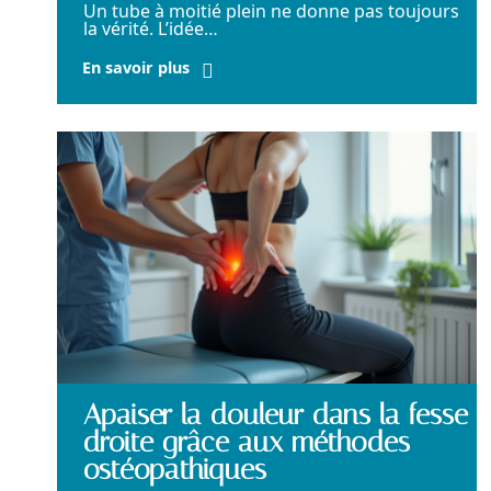
Un tube à moitié plein ne donne pas toujours
la vérité. L’idée
…
En savoir plus
Apaiser la douleur dans la fesse
droite grâce aux méthodes
ostéopathiques