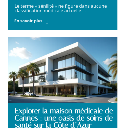
Le terme « sénilité » ne figure dans aucune
classification médicale actuelle.
…
En savoir plus
Explorer la maison médicale de
Cannes : une oasis de soins de
santé sur la Côte d’Azur