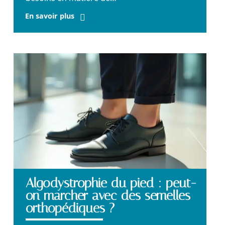
En savoir plus
Algodystrophie du pied : peut-
on marcher avec des semelles
orthopédiques ?