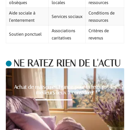
obsèques
locales
ressources
Aide sociale à
Conditions de
Services sociaux
l’enterrement
ressources
Associations
Critères de
Soutien ponctuel
caritatives
revenus
NE RATEZ RIEN DE L'ACTU
Achat de maison en France pour la retraite : les
meilleurs lieux à considérer