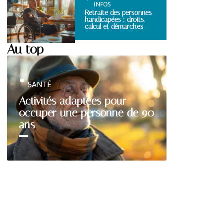
INFOS
Retraite des personnes
handicapées : droits,
calcul et démarches
Au top
SANTÉ
Activités adaptées pour
occuper une personne de 90
ans