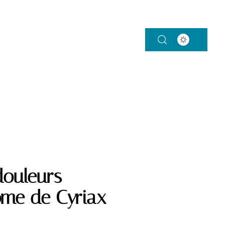
SERVICES
TROISIÈME ÂGE
douleurs
ome de Cyriax