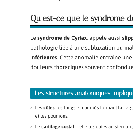
Qu’est-ce que le syndrome de
Le
syndrome de Cyriax
, appelé aussi
slip
pathologie liée à une subluxation ou m
inférieures
. Cette anomalie entraîne un
douleurs thoraciques souvent confondue
Les structures anatomiques impliqu
Les
côtes
: os longs et courbés formant la ca
et les poumons.
Le
cartilage costal
: relie les côtes au sternum