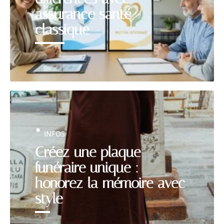
assurance santé
classique
INFOS
Créez une plaque
funéraire unique :
honorez la mémoire avec
style