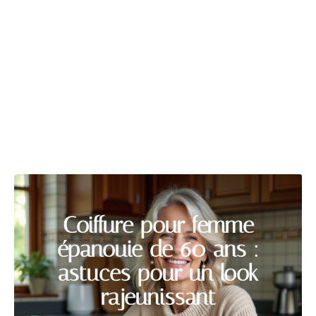
TROISIÈME ÂGE
Découvrir
Coiffure pour femme
épanouie de 60 ans :
astuces pour un look
rajeunissant