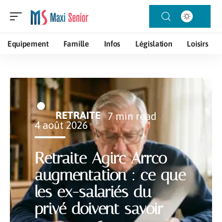
Equipement
Famille
Infos
Législation
Loisirs
RETRAITE
7 min read
4 août 2026
Retraite Agirc Arrco
augmentation : ce que
les ex-salariés du
privé doivent savoir