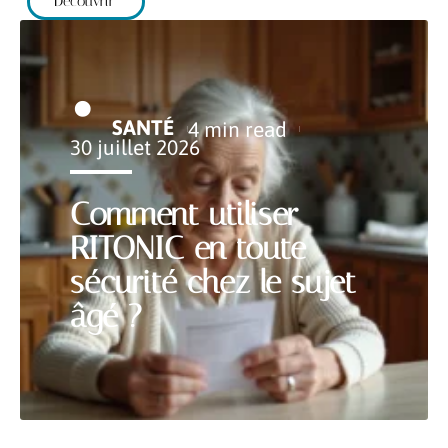
Découvrir
SANTÉ
4 min read
30 juillet 2026
Comment utiliser
RITONIC en toute
sécurité chez le sujet
âgé ?