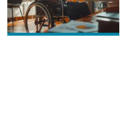
INFOS
Retraite des personnes handicapées : droits, calcul et
démarches
Au top
SANTÉ
Activités adaptées pour
occuper une personne de
90 ans