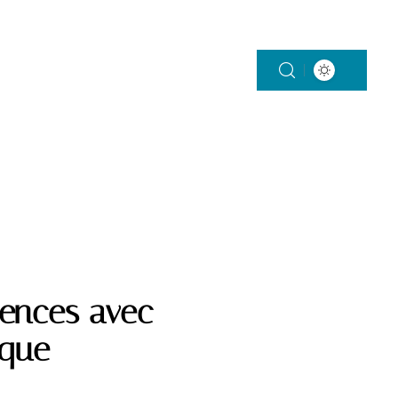
SERVICES
TROISIÈME ÂGE
érences avec
ique