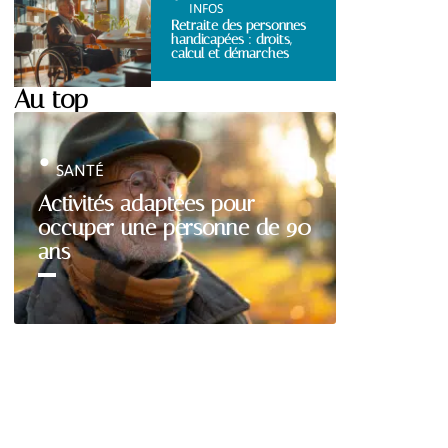
INFOS
Retraite des personnes
handicapées : droits,
calcul et démarches
Au top
SANTÉ
Activités adaptées pour
occuper une personne de 90
ans