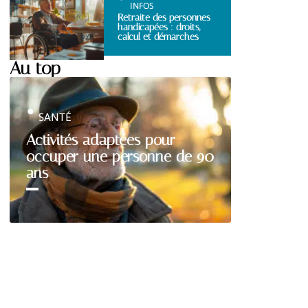
INFOS
Retraite des personnes
handicapées : droits,
calcul et démarches
Au top
SANTÉ
Activités adaptées pour
occuper une personne de 90
ans