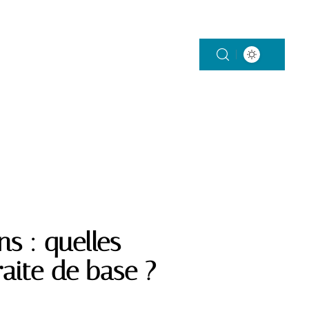
SERVICES
TROISIÈME ÂGE
ns : quelles
raite de base ?